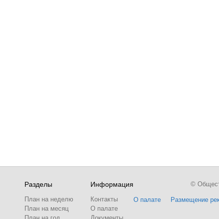
Разделы
Информация
© Обществ
План на неделю
Контакты
О палате
Размещение ре
План на месяц
О палате
План на год
Документы