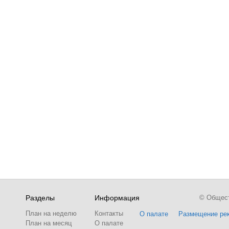
Разделы
Информация
© Обществ
План на неделю
Контакты
О палате
Размещение ре
План на месяц
О палате