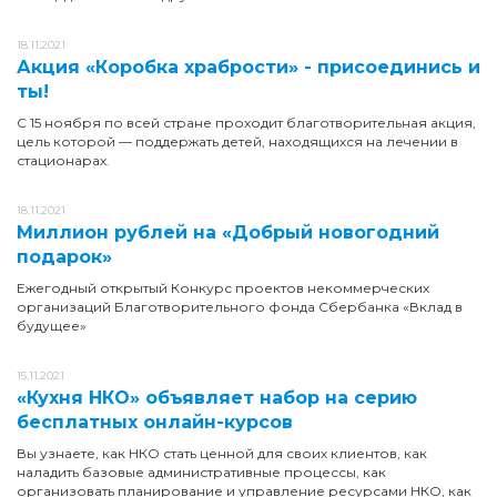
18.11.2021
Акция «Коробка храбрости» - присоединись и
ты!
С 15 ноября по всей стране проходит благотворительная акция,
цель которой — поддержать детей, находящихся на лечении в
стационарах.
18.11.2021
Миллион рублей на «Добрый новогодний
подарок»
Ежегодный открытый Конкурс проектов некоммерческих
организаций Благотворительного фонда Сбербанка «Вклад в
будущее»
15.11.2021
«Кухня НКО» объявляет набор на серию
бесплатных онлайн-курсов
Вы узнаете, как НКО стать ценной для своих клиентов, как
наладить базовые административные процессы, как
организовать планирование и управление ресурсами НКО, как