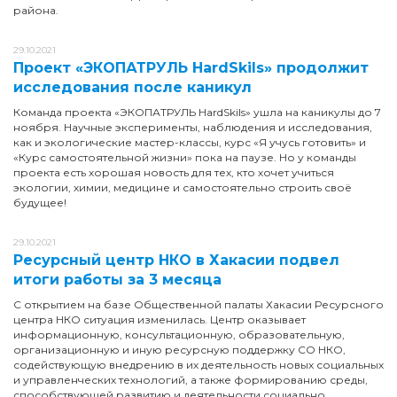
района.
29.10.2021
Проект «ЭКОПАТРУЛЬ HardSkils» продолжит
исследования после каникул
Команда проекта «ЭКОПАТРУЛЬ HardSkils» ушла на каникулы до 7
ноября. Научные эксперименты, наблюдения и исследования,
как и экологические мастер-классы, курс «Я учусь готовить» и
«Курс самостоятельной жизни» пока на паузе. Но у команды
проекта есть хорошая новость для тех, кто хочет учиться
экологии, химии, медицине и самостоятельно строить своё
будущее!
29.10.2021
Ресурсный центр НКО в Хакасии подвел
итоги работы за 3 месяца
С открытием на базе Общественной палаты Хакасии Ресурсного
центра НКО ситуация изменилась. Центр оказывает
информационную, консультационную, образовательную,
организационную и иную ресурсную поддержку СО НКО,
содействующую внедрению в их деятельность новых социальных
и управленческих технологий, а также формированию среды,
способствующей развитию и деятельности социально