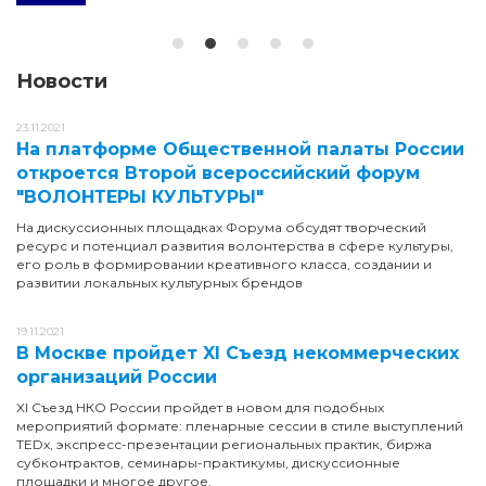
Новости
23.11.2021
На платформе Общественной палаты России
откроется Второй всероссийский форум
"ВОЛОНТЕРЫ КУЛЬТУРЫ"
На дискуссионных площадках Форума обсудят творческий
ресурс и потенциал развития волонтерства в сфере культуры,
его роль в формировании креативного класса, создании и
развитии локальных культурных брендов
19.11.2021
В Москве пройдет XI Съезд некоммерческих
организаций России
XI Съезд НКО России пройдет в новом для подобных
мероприятий формате: пленарные сессии в стиле выступлений
TEDx, экспресс-презентации региональных практик, биржа
субконтрактов, семинары-практикумы, дискуссионные
площадки и многое другое.