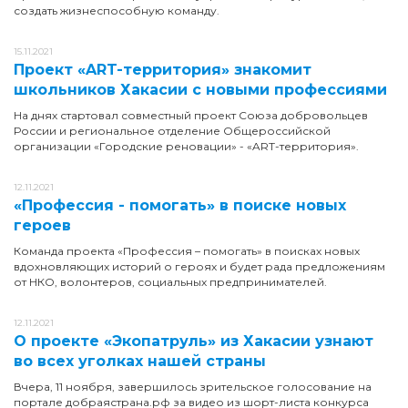
создать жизнеспособную команду.
15.11.2021
Проект «ART-территория» знакомит
школьников Хакасии с новыми профессиями
На днях стартовал совместный проект Союза добровольцев
России и региональное отделение Общероссийской
организации «Городские реновации» - «ART-территория».
12.11.2021
«Профессия - помогать» в поиске новых
героев
Команда проекта «Профессия – помогать» в поисках новых
вдохновляющих историй о героях и будет рада предложениям
от НКО, волонтеров, социальных предпринимателей.
12.11.2021
О проекте «Экопатруль» из Хакасии узнают
во всех уголках нашей страны
Вчера, 11 ноября, завершилось зрительское голосование на
портале добраястрана.рф за видео из шорт-листа конкурса