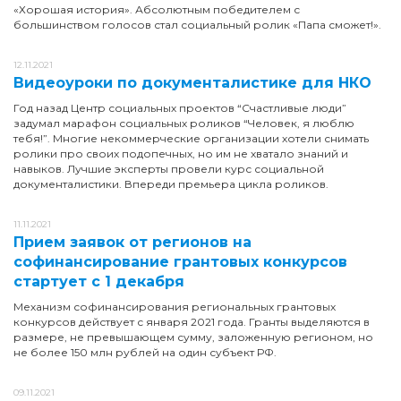
«Хорошая история». Абсолютным победителем с
большинством голосов стал социальный ролик «Папа сможет!».
12.11.2021
Видеоуроки по документалистике для НКО
Год назад Центр социальных проектов “Счастливые люди”
задумал марафон социальных роликов “Человек, я люблю
тебя!”. Многие некоммерческие организации хотели снимать
ролики про своих подопечных, но им не хватало знаний и
навыков. Лучшие эксперты провели курс социальной
документалистики. Впереди премьера цикла роликов.
11.11.2021
Прием заявок от регионов на
софинансирование грантовых конкурсов
стартует с 1 декабря
Механизм софинансирования региональных грантовых
конкурсов действует с января 2021 года. Гранты выделяются в
размере, не превышающем сумму, заложенную регионом, но
не более 150 млн рублей на один субъект РФ.
09.11.2021