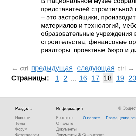
В Национальном музее собрал
представителей строительной 
– это застройщики, производи
материалов и технологий, мебе
образовательные учреждения 
строительства, финансовые ор
риэлторы, проектные бюро и д
←
предыдущая
следующая
→
ctrl
ctrl
Страницы:
1
2
...
16
17
18
19
2
Разделы
Информация
© Обществ
Новости
Контакты
О палате
Размещение ре
Темы
О палате
Форум
Документы
Фотогалереи
Документы ЖКХ-контроля