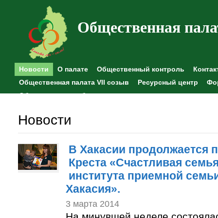
Общественная пала
Новости
О палате
Общественный контроль
Контак
Общественная палата VII созыв
Ресурсный центр
Фо
Общественные наблюдения
Новости
В Хакасии продолжается п
Креста «Счастливая семья
института приемной семьи
Хакасия».
3 марта 2014
На минувшей неделе состоялас