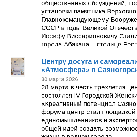
общественных обсуждений, по
установки памятника Верховн
Главнокомандующему Вооруж
СССР в годы Великой Отечест
Иосифу Виссарионовичу Стали
города Абакана – столице Рес
Центру досуга и самореал
«Атмосфера» в Саяногорске
30 марта 2026
28 марта в честь трехлетия ц
состоялся IV Городской Женск
«Креативный потенциал Саяно
форума центр стал площадкой
единомышленников и эксперто
общей идей создать возможнос
жизни в родном городе.