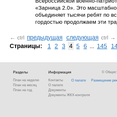
Всероссийской военно-патриот
«Зарница 2.0». Это масштабн
объединяет тысячи ребят по вс
гордостью продолжаем эти тра
←
предыдущая
следующая
→
ctrl
ctrl
Страницы:
1
2
3
4
5
6
...
145
1
Разделы
Информация
© Обществ
План на неделю
Контакты
О палате
Размещение ре
План на месяц
О палате
План на год
Документы
Документы ЖКХ-контроля