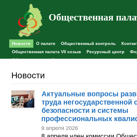
Общественная пала
Новости
О палате
Общественный контроль
Контак
Общественная палата VII созыв
Ресурсный центр
Фо
Общественные наблюдения
Новости
Актуальные вопросы разв
труда негосударственной
безопасности и системы
профессиональных квали
9 апреля 2026
8 апреля член комиссии Обще