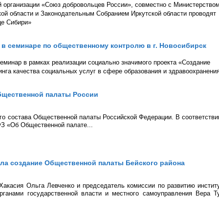
й организации «Союз добровольцев России», совместно с Министерством
кой области и Законодательным Собранием Иркутской области проводят
це Сибири»
 в семинаре по общественному контролю в г. Новосибирск
семинар в рамках реализации социально значимого проекта «Создание
инга качества социальных услуг в сфере образования и здравоохранени
бщественной палаты России
го состава Общественной палаты Российской Федерации. В соответстви
ФЗ «Об Общественной палате...
ла создание Общественной палаты Бейского района
Хакасия Ольга Левченко и председатель комиссии по развитию инстит
органами государственной власти и местного самоуправления Вера Т