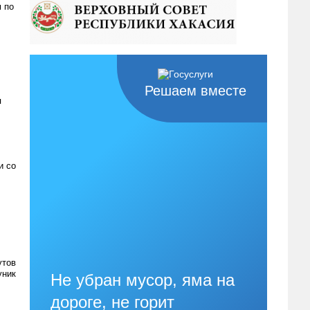
 по
Решаем вместе
я
и со
утов
уник
Не убран мусор, яма на
дороге, не горит