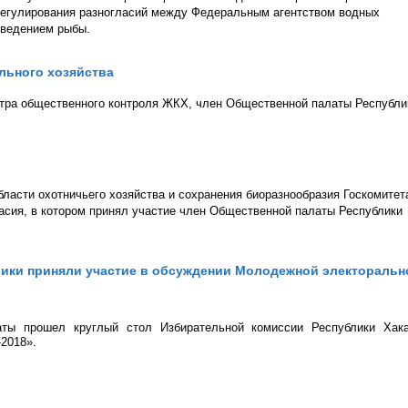
урегулирования разногласий между Федеральным агентством водных
зведением рыбы.
льного хозяйства
нтра общественного контроля ЖКХ, член Общественной палаты Республи
ласти охотничьего хозяйства и сохранения биоразнообразия Госкомитет
асия, в котором принял участие член Общественной палаты Республики
ики приняли участие в обсуждении Молодежной электоральн
ты прошел круглый стол Избирательной комиссии Республики Хак
2018».