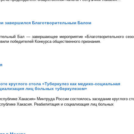
сии завершился Благотворительным Балом
ительный Бал — завершающее мероприятие «Благотворительного сезо
ъявили победителей Конкурса общественного признания.
ия
те круглого стола «Туберкулез как медико-социальная
оциализация лиц больных туберкулезом»
Республике Хакасия» Минтруда России состоялось заседание круглого ст
еспублике Хакасия. Реабилитация и социализация лиц больных