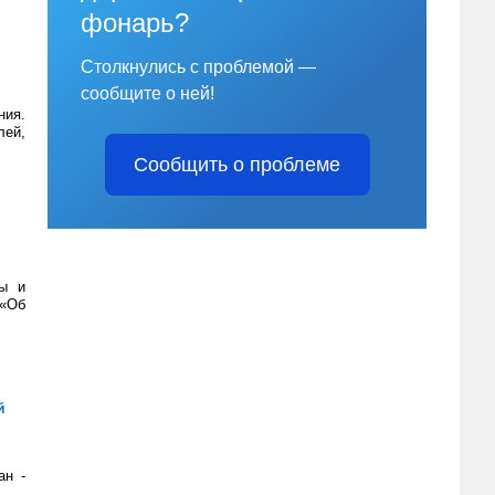
фонарь?
Столкнулись с проблемой —
сообщите о ней!
ния.
лей,
Сообщить о проблеме
ты и
 «Об
й
ан -