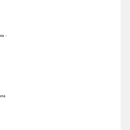
на -
ола