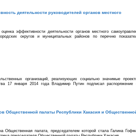
ивность деятельности руководителей органов местного
 оценка эффективности деятельности органов местного самоуправле
городских округов и муниципальных районов по перечню показате
ельственных организаций, реализующих социально значимые проек
ства 17 января 2014 года Владимир Путин подписал распоряжение
ленов Общественной палаты Республики Хакасия и Общественно
а Общественная палата, председателем которой стала Галина Гофм
встреча председателя Общественной палаты Республики Хакасия...