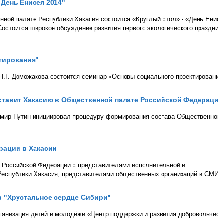
"День Енисея 2014"
нной палате Республики Хакасия состоится «Круглый стол» - «День Ени
Состоится широкое обсуждение развития первого экологического праздн
ктирования"
 Н.Г. Доможакова состоится семинар «Основы социального проектировани
ставит Хакасию в Общественной палате Российской Федерац
имир Путин инициировал процедуру формирования состава Общественно
рации в Хакасии
е Российской Федерации с представителями исполнительной и
Республики Хакасия, представителями общественных организаций и СМИ
 "Хрустальное сердце Сибири"
ганизация детей и молодёжи «Центр поддержки и развития добровольче