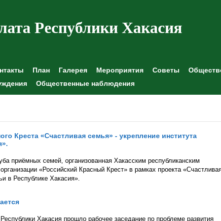
лата Республики Хакасия
нтакты
План
Галерея
Мероприятия
Советы
Обществе
уждения
Общественные наблюдения
ого Креста «Счастливая семья» - укрепление института
я».
уба приёмных семей, организованная Хакасским республиканским
рганизации «Российский Красный Крест» в рамках проекта «Счастлива
ьи в Республике Хакасия».
ается
Республики Хакасия прошло рабочее заседание по проблеме развития