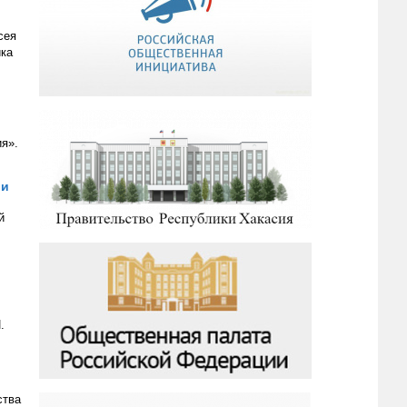
сея
ика
я».
ии
й
.
ства