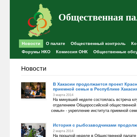
Общественная па
Новости
О палате
Общественный контроль
Ко
Форумы НКО
Комиссия ОНК
Общественные обс
Новости
В Хакасии продолжается проект Красн
приемной семьи в Республике Хакаси
3 марта 2014
На минувшей неделе состоялась встреча кл
отделением Общероссийской общественной о
семья» - укрепление института приемной сем
История с рыбозаводчиками продолж
2 марта 2014
На прошлой неделе в Общественной палате 