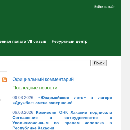
Войти на сайт
нная палата VII созыв
Ресурсный центр
Официальный комментарий
Последние новости
06.08.2026
«Юнармейское лето» в лагере
я
«Дружба»: смена завершена!
06.08.2026
Комиссия ОНК Хакасии подписала
Соглашение о сотрудничестве с
Уполномоченным по правам человека в
Республике Хакасия