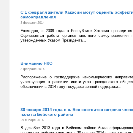
С 1 февраля жители Хакасии могут оценить эффект
самоуправления
3 февраля 2014
Ежегодно, с 2009 года в Республике Хакасия проводится
Оценивается работа органов местного самоуправления 
утвержденных Указом Президента...
Вниманию НКО
3 февраля 2014
Распоряжение о господдержке некоммерческих неправит
участвующих в развитии институтов гражданского обще
обеспечении в 2014 году государственной поддержки...
30 января 2014 года в с. Бея состоится встреча ч
палаты Бейского района
29 января 2014
В декабре 2013 года в Бейском районе была сформирован
начальник Бейского почтамта. 30 января 2014 г. состоится 