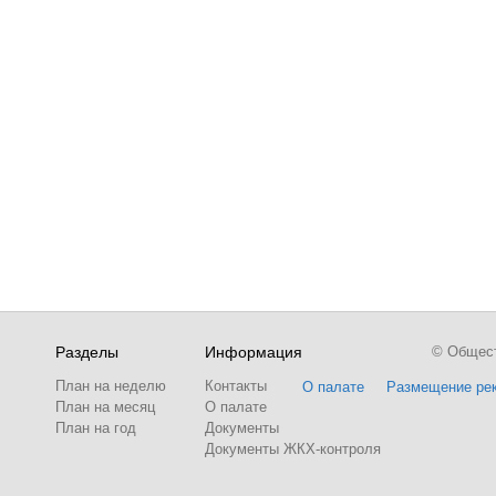
Разделы
Информация
© Обществ
План на неделю
Контакты
О палате
Размещение ре
План на месяц
О палате
План на год
Документы
Документы ЖКХ-контроля