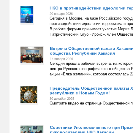
НКО в противодействии идеологии те
20 января 2026
Сегодня в Москве, на базе Российского госу
противодействии идеологии терроризма и пр
В работе форума принимает участие Мария 
Патриотический Клуб «Ирбис», член Обществ
Встреча Общественной палата Хакасии
общества Республики Хакасия
14 января 2026
Сегодня прошла рабочая встреча, на которо
центра Русского географического общества 
акции «Ёлка желаний», которая состоялась 2
Председатель Общественной палаты Х
республики с Новым Годом!
30 декабря 2025
Смотрите видео на странице Общественной п
Советники Уполномоченного при Прези
руководителями НКО Хакасии