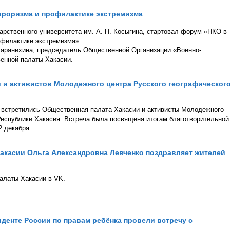
рроризма и профилактике экстремизма
дарственного университета им. А. Н. Косыгина, стартовал форум «НКО в
офилактике экстремизма».
Баранихина, председатель Общественной Организации «Военно-
енной палаты Хакасии.
 и активистов Молодежного центра Русского географическог
й встретились Общественная палата Хакасии и активисты Молодежного
Республики Хакасия. Встреча была посвящена итогам благотворительной
2 декабря.
акасии Ольга Александровна Левченко поздравляет жителей
алаты Хакасии в VK.
денте России по правам ребёнка провели встречу с