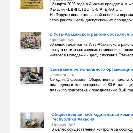
12 марта 2026 года в Абакане пройдет XIV Ф
Хакасия «ЕДИНСТВО. СИЛА. ДИАЛОГ.»
На Форуме после пленарной сессии и церемо
свою работу шесть дискуссионных площадок
В Усть-Абаканском районе состоялся
5 февраля 2026
60 юных талантов из Усть-Абаканского район
сразу в пяти тематических номинациях! Тако
интересе молодежи к делу служения Отечес
Заседание регионального организацио
3 февраля 2026
Сегодня, 3 февраля, Общественная палата Х
подведены итоги празднования 80-й годовщи
планы по подготовке к празднованию 81-й го
Общественная наблюдательная комис
Республики Хакасия
3 февраля 2026
В целях осуществления контроля за соблюд