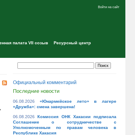
Войти на сайт
нная палата VII созыв
Ресурсный центр
Официальный комментарий
Последние новости
06.08.2026
«Юнармейское лето» в лагере
«Дружба»: смена завершена!
ь
06.08.2026
Комиссия ОНК Хакасии подписала
Соглашение о сотрудничестве с
Уполномоченным по правам человека в
Республике Хакасия