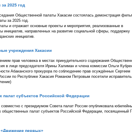
за 2025 год
заседания Общественной палаты Хакасии состоялась демонстрация филь
аты за 2025 год.
аты и отражает основные проекты и мероприятия, реализованные в
ты инициатив, направленных на развитие социальной сферы, поддержку
данских инициатив.
ные учреждения Хакасии
ением прав человека в местах принудительного содержания Обществен
ия в лице председателя Ирины Халиман и члена комиссии Ольги Кубре
ности Абаканского прокурора по соблюдению прав осуждённых Сергеем
ссии по Республике Хакасия Романом Петровым посетили исправител
ление)
х палат субъектов Российской Федерации
 совместно с президиумом Совета палат России опубликовала юбилейн
к общественных палат субъектов Российской Федерации, посвященный 
 «Движение первых»