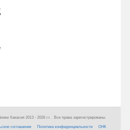
ы
н
т
ки Хакасия 2013 - 2026 г.г. . Все права зарегистрированы.
ьское соглашение
Политика конфиденциальности
ОНК