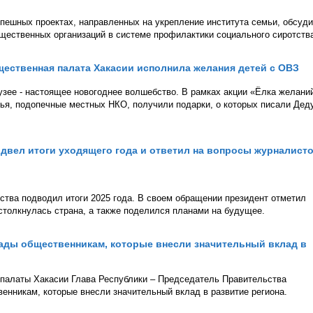
пешных проектах, направленных на укрепление института семьи, обсуд
щественных организаций в системе профилактики социального сиротств
ественная палата Хакасии исполнила желания детей с ОВЗ
зее - настоящее новогоднее волшебство. В рамках акции «Ёлка желани
ья, подопечные местных НКО, получили подарки, о которых писали Дед
двел итоги уходящего года и ответил на вопросы журналисто
ства подводил итоги 2025 года. В своем обращении президент отметил
столкнулась страна, а также поделился планами на будущее.
ады общественникам, которые внесли значительный вклад в
 палаты Хакасии Глава Республики – Председатель Правительства
енникам, которые внесли значительный вклад в развитие региона.