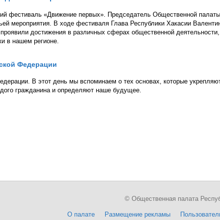
ний фестиваль «Движение первых». Председатель Общественной палат
тьей мероприятия. В ходе фестиваля Глава Республики Хакасии Валенти
 проявили достижения в различных сферах общественной деятельности,
и в нашем регионе.
йской Федерации
едерации. В этот день мы вспоминаем о тех основах, которые укрепляю
ждого гражданина и определяют наше будущее.
© Общественная палата Республи
О палате
Размещение рекламы
Пользовател