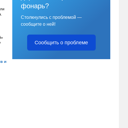
фонарь?
или
а.
Столкнулись с проблемой —
сообщите о ней!
й»
Сообщить о проблеме
у
в и