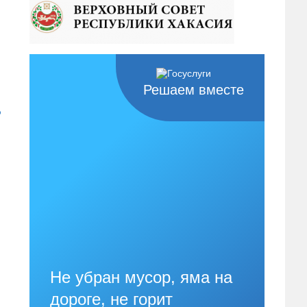
Решаем вместе
о
Не убран мусор, яма на
дороге, не горит