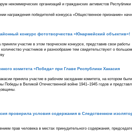
орум некоммерческих организаций и гражданских активистов Республики
нии награждения победителей конкурса «Общественное признание» нач
 районный конкурс фототворчества «Юнармейский объектив»!
а приняли участие в этом творческом конкурсе, представив свои работы
е количество участников и разнообразие тем свидетельствуют о большо
тву
нного комитета «Победа» при Главе Республики Хакасия
акасии приняла участие в рабочем заседании комитета, на котором был
ны Победы в Великой Отечественной войне 1941–1945 годов и представ
довщины.
сия проверила условия содержания в Следственном изолято
ением прав человека в местах принудительного содержания, председат