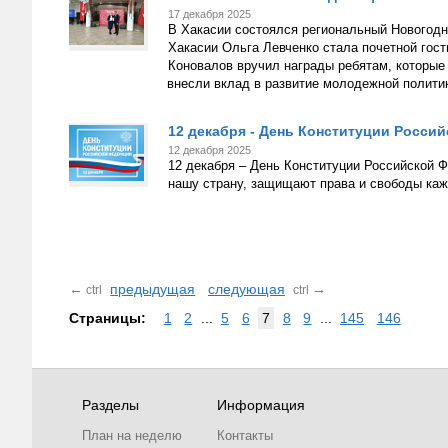
17 декабря 2025
В Хакасии состоялся региональный Новогод
Хакасии Ольга Левченко стала почетной гос
Коновалов вручил награды ребятам, которые
внесли вклад в развитие молодежной политик
12 декабря - День Конституции Росси
12 декабря 2025
12 декабря – День Конституции Российской Ф
нашу страну, защищают права и свободы ка
←
предыдущая
следующая
→
ctrl
ctrl
Страницы:
1
2
...
5
6
7
8
9
...
145
146
Разделы
Информация
План на неделю
Контакты