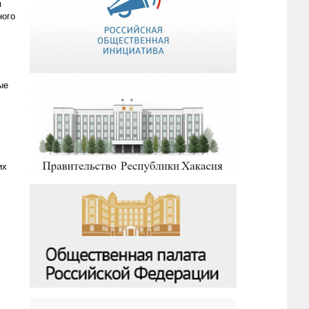
м
ного
ые
их