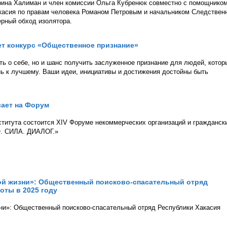
ина Халиман и член комиссии Ольга Кубренюк совместно с помощнико
касия по правам человека Романом Петровым и начальником Следствен
рный обход изолятора.
ет конкурс «Общественное признание»
ть о себе, но и шанс получить заслуженное признание для людей, котор
ь к лучшему. Ваши идеи, инициативы и достижения достойны быть
шает на Форум
нститута состоится XIV Форуме некоммерческих организаций и гражданск
. СИЛА. ДИАЛОГ.»
ой жизни»: Общественный поисково-спасательный отряд
оты в 2025 году
ни»: Общественный поисково-спасательный отряд Республики Хакасия