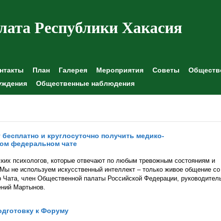
лата Республики Хакасия
нтакты
План
Галерея
Мероприятия
Советы
Обществе
уждения
Общественные наблюдения
 бесплатно и круглосуточно получить медико-
ом федеральном чате
ских психологов, которые отвечают по любым тревожным состояниям и
Мы не используем искусственный интеллект – только живое общение со
 Чата, член Общественной палаты Российской Федерации, руководител
ений Мартынов.
одготовку к Форуму