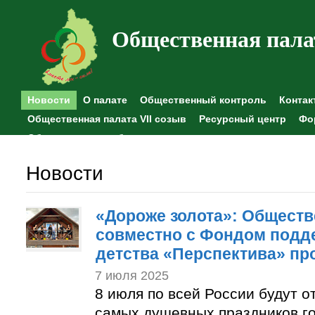
Общественная пала
Новости
О палате
Общественный контроль
Контак
Общественная палата VII созыв
Ресурсный центр
Фо
Общественные наблюдения
Новости
«Дороже золота»: Обществ
совместно с Фондом подд
детства «Перспектива» пр
7 июля 2025
8 июля по всей России будут о
самых душевных праздников г