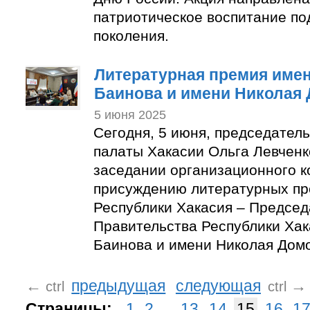
патриотическое воспитание п
поколения.
Литературная премия име
Баинова и имени Николая
5 июня 2025
Сегодня, 5 июня, председател
палаты Хакасии Ольга Левченк
заседании организационного к
присуждению литературных пр
Республики Хакасия – Председ
Правительства Республики Ха
Баинова и имени Николая Дом
←
предыдущая
следующая
→
ctrl
ctrl
Страницы:
1
2
...
13
14
15
16
1