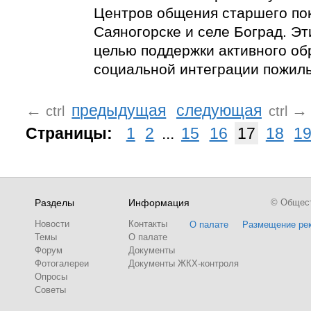
Центров общения старшего пок
Саяногорске и селе Боград. Эт
целью поддержки активного об
социальной интеграции пожил
←
предыдущая
следующая
→
ctrl
ctrl
Страницы:
1
2
...
15
16
17
18
1
Разделы
Информация
© Обществ
Новости
Контакты
О палате
Размещение ре
Темы
О палате
Форум
Документы
Фотогалереи
Документы ЖКХ-контроля
Опросы
Советы