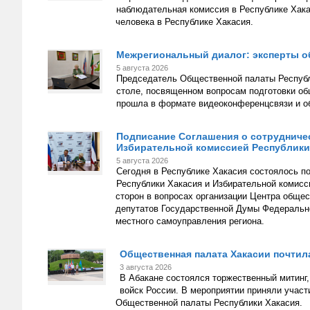
наблюдательная комиссия в Республике Хак
человека в Республике Хакасия.
Межрегиональный диалог: эксперты о
5 августа 2026
Председатель Общественной палаты Республ
столе, посвященном вопросам подготовки о
прошла в формате видеоконференцсвязи и об
Подписание Соглашения о сотрудниче
Избирательной комиссией Республики
5 августа 2026
Сегодня в Республике Хакасия состоялось 
Республики Хакасия и Избирательной комисс
сторон в вопросах организации Центра обще
депутатов Государственной Думы Федерально
местного самоуправления региона.
Общественная палата Хакасии почтил
3 августа 2026
В Абакане состоялся торжественный митинг
войск России. В мероприятии приняли учас
Общественной палаты Республики Хакасия.