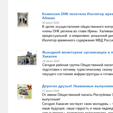
Комиссия ОНК посетила Изолятор врем
Абакан
30 июня 2026
В целях осуществления общественного контр
члены ОНК региона во главе Ирины Халиман 
процессуальной и оперативно -розыскной д
Изолятор временного содержания МВД России
Выездной мониторинг организации и п
Хакасии
29 июня 2026
Сегодня рабочая группа Общественной палат
подготовки к летнему туристическому сезону
текущего состояния инфраструктуры и готов
Дорогие друзья! Уважаемые выпускни
27 июня 2026
От имени Общественной палаты Республики Х
выпускным!
Сегодня Хакасия чествует свою молодежь – т
наше будущее, наша гордость и наша надежда
новые проекты, развиваете волонтерство, дос