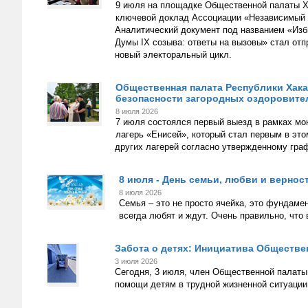
9 июля на площадке Общественной палаты Х
ключевой доклад Ассоциации «Независимый 
Аналитический документ под названием «Изб
Думы IX созыва: ответы на вызовы» стал отп
новый электоральный цикл.
Общественная палата Республики Хака
безопасности загородных оздоровите
8 июля 2026
7 июля состоялся первый выезд в рамках мо
лагерь «Енисей», который стал первым в эт
других лагерей согласно утвержденному гра
8 июля - День семьи, любви и вернос
8 июля 2026
Семья – это не просто ячейка, это фундаме
всегда любят и ждут. Очень правильно, что
Забота о детях: Инициатива Обществе
3 июля 2026
Сегодня, 3 июля, член Общественной палаты
помощи детям в трудной жизненной ситуации