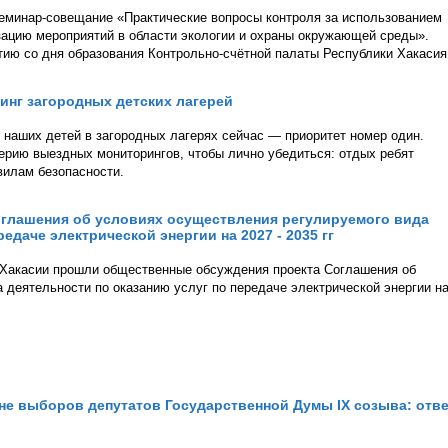
семинар-совещание «Практические вопросы контроля за использованием
ацию мероприятий в области экологии и охраны окружающей среды».
тию со дня образования Контрольно-счётной палаты Республики Хакасия
нг загородных детских лагерей
и наших детей в загородных лагерях сейчас — приоритет номер один.
рию выездных мониторингов, чтобы лично убедиться: отдых ребят
авилам безопасности.
глашения об условиях осуществления регулируемого вида
едаче электрической энергии на 2027 - 2035 гг
Хакасии прошли общественные обсуждения проекта Соглашения об
 деятельности по оказанию услуг по передаче электрической энергии н
не выборов депутатов Государственной Думы IX созыва: отв