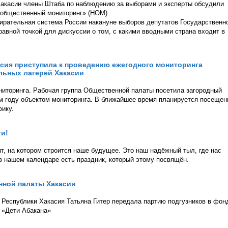
акасии члены Штаба по наблюдению за выборами и эксперты обсудили
общественный мониторинг» (НОМ).
ирательная система России накануне выборов депутатов Государственн
равной точкой для дискуссии о том, с какими вводными страна входит в
сия приступила к проведению ежегодного мониторинга
льных лагерей Хакасии
ниторинга. Рабочая группа Общественной палаты посетила загородный
ом году объектом мониторинга. В ближайшее время планируется посещен
фику.
ти!
нт, на котором строится наше будущее. Это наш надёжный тыл, где нас
 в нашем календаре есть праздник, который этому посвящён.
нной палаты Хакасии
 Республики Хакасия Татьяна Гитер передала партию подгузников в фон
 «Дети Абакана»