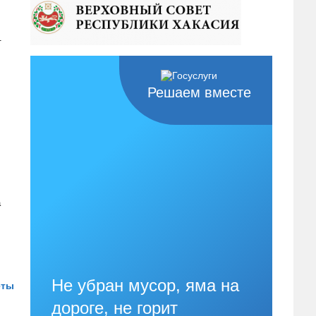
.
Решаем вместе
а
Не убран мусор, яма на
еты
дороге, не горит