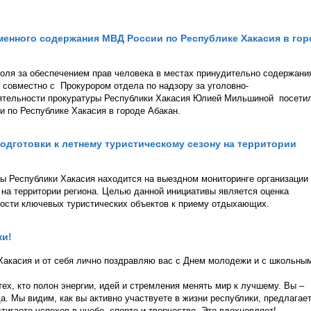
енного содержания МВД России по Республике Хакасия в гор
оля за обеспечением прав человека в местах принудительно содержани
совместно с Прокурором отдела по надзору за уголовно-
еятельности прокуратуры Республики Хакасия Юлией Мильшиной посети
 по Республике Хакасия в городе Абакан.
одготовки к летнему туристическому сезону на территории
ы Республики Хакасия находится на выездном мониторинге организации
 на территории региона. Целью данной инициативы является оценка
ности ключевых туристических объектов к приему отдыхающих.
ки!
акасия и от себя лично поздравляю вас с Днем молодежи и с школьны
ех, кто полон энергии, идей и стремления менять мир к лучшему. Вы –
. Мы видим, как вы активно участвуете в жизни республики, предлагае
тигаете успехов в учебе, спорте и творчестве. Это вдохновляет!