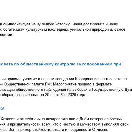
 Он символизирует нашу общую историю, наши достижения и наше
 с богатейшим культурным наследием, уникальной природой и, самое
людьми.
совета по общественному контролю за голосованием при
сии приняла участие в первом заседании Координационного совета по
ри Общественной палате РФ. Мероприятие прошло в формате
анизации общественного наблюдения на выборах в Государственную Ду
ыборах, назначенных на 20 сентября 2026 года.
й!
Хакасия и от себя лично поздравляю вас с Днём ветеранов боевых
ения и признательности всем, кто с честью и мужеством выполнял свой
ны. Вы – пример стойкости, отваги и преданности Отчизне.