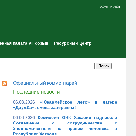
Войти на сайт
нная палата VII созыв
Ресурсный центр
Официальный комментарий
Последние новости
06.08.2026
«Юнармейское лето» в лагере
«Дружба»: смена завершена!
06.08.2026
Комиссия ОНК Хакасии подписала
Соглашение о сотрудничестве с
Уполномоченным по правам человека в
Республике Хакасия