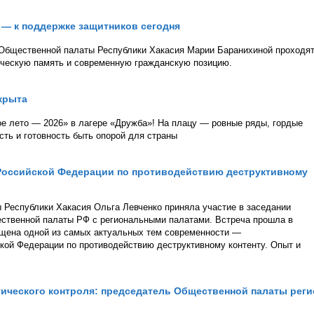
В — к поддержке защитников сегодня
 Общественной палаты Республики Хакасия Марии Баранихиной проходя
ическую память и современную гражданскую позицию.
крыта
е лето — 2026» в лагере «Дружба»! На плацу — ровные ряды, гордые
сть и готовность быть опорой для страны
Российской Федерации по противодействию деструктивному
Республики Хакасия Ольга Левченко приняла участие в заседании
ственной палаты РФ с региональными палатами. Встреча прошла в
щена одной из самых актуальных тем современности —
кой Федерации по противодействию деструктивному контенту. Опыт и
ического контроля: председатель Общественной палаты реги