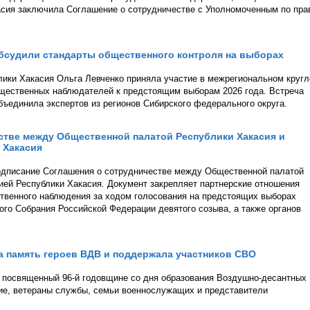
асия заключила Соглашение о сотрудничестве с Уполномоченным по пра
бсудили стандарты общественного контроля на выборах
ики Хакасия Ольга Левченко приняла участие в межрегиональном круг
бщественных наблюдателей к предстоящим выборам 2026 года. Встреча
ъединила экспертов из регионов Сибирского федерального округа.
стве между Общественной палатой Республики Хакасия и
 Хакасия
подписание Соглашения о сотрудничестве между Общественной палатой
ией Республики Хакасия. Документ закрепляет партнерские отношения
ственного наблюдения за ходом голосования на предстоящих выборах
го Собрания Российской Федерации девятого созыва, а также органов
а память героев ВДВ и поддержала участников СВО
, посвященный 96-й годовщине со дня образования Воздушно-десантных
тие, ветераны службы, семьи военнослужащих и представители