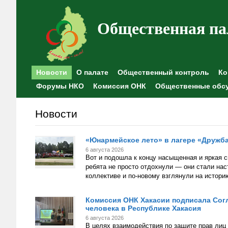
Общественная па
Новости
О палате
Общественный контроль
Ко
Форумы НКО
Комиссия ОНК
Общественные обс
Новости
«Юнармейское лето» в лагере «Дружба
6 августа 2026
Вот и подошла к концу насыщенная и яркая 
ребята не просто отдохнули — они стали на
коллективе и по-новому взглянули на истори
Комиссия ОНК Хакасии подписала Сог
человека в Республике Хакасия
6 августа 2026
В целях взаимодействия по защите прав ли