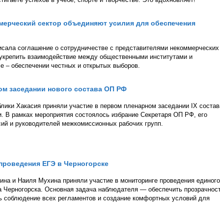
мерческий сектор объединяют усилия для обеспечения
исала соглашение о сотрудничестве с представителями некоммерческих
н укрепить взаимодействие между общественными институтами и
 – обеспечении честных и открытых выборов.
ом заседании нового состава ОП РФ
ики Хакасия приняли участие в первом пленарном заседании IX состав
 В рамках мероприятия состоялось избрание Секретаря ОП РФ, его
сий и руководителей межкомиссионных рабочих групп.
проведения ЕГЭ в Черногорске
на и Наиля Мухина приняли участие в мониторинге проведения единого
да Черногорска. Основная задача наблюдателя — обеспечить прозрачност
ь соблюдение всех регламентов и создание комфортных условий для