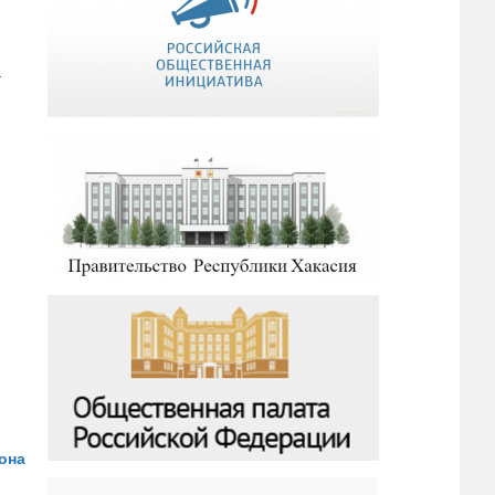
т
она