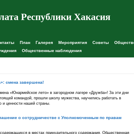
лата Республики Хакасия
нтакты
План
Галерея
Мероприятия
Советы
Обществе
уждения
Общественные наблюдения
»: смена завершена!
смена «Юнармейское лето» в загородном лагере «Дружба»! За эти дни
стоящей командой, прошли школу мужества, научились работать в
ю и ценности нашей страны.
лашение о сотрудничестве с Уполномоченным по правам
ц содержащихся в местах принудительного содержания, Общественная