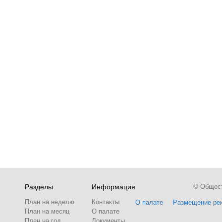
Разделы
Информация
© Обществ
План на неделю
Контакты
О палате
Размещение ре
План на месяц
О палате
План на год
Документы