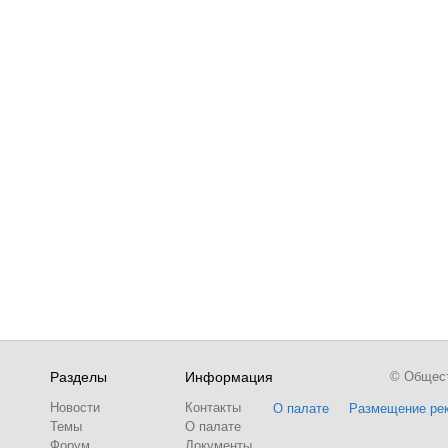
Разделы
Информация
© Обществ
Новости
Контакты
О палате
Размещение ре
Темы
О палате
Форум
Документы