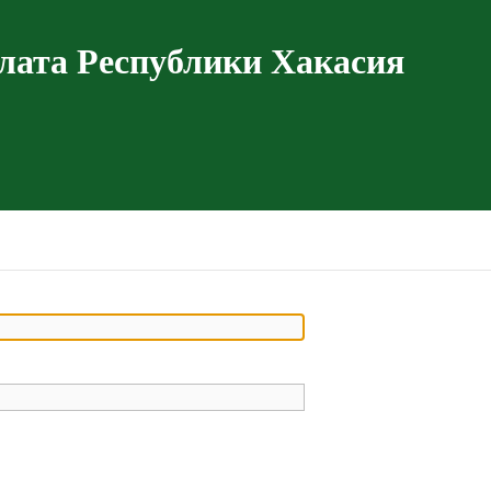
лата Республики Хакасия