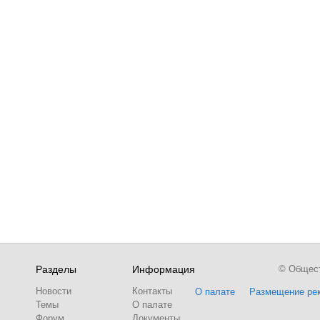
Разделы
Информация
© Обществ
Новости
Контакты
О палате
Размещение ре
Темы
О палате
Форум
Документы