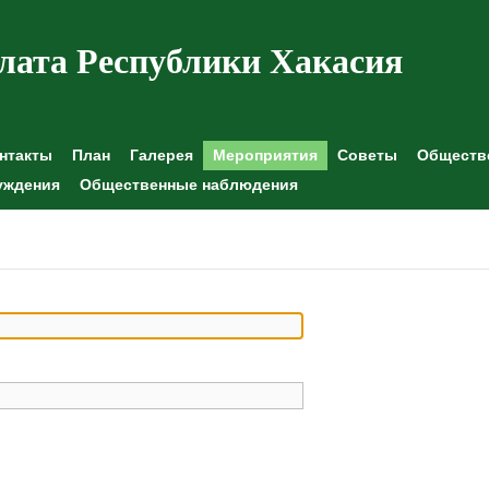
лата Республики Хакасия
нтакты
План
Галерея
Мероприятия
Советы
Обществе
уждения
Общественные наблюдения