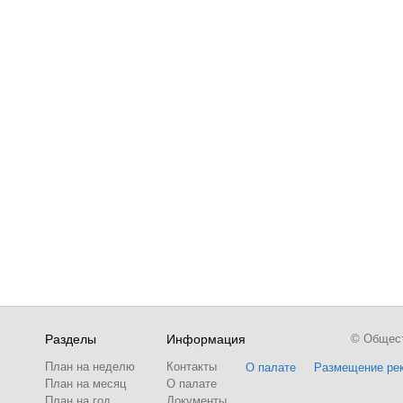
Разделы
Информация
© Обществ
План на неделю
Контакты
О палате
Размещение ре
План на месяц
О палате
План на год
Документы