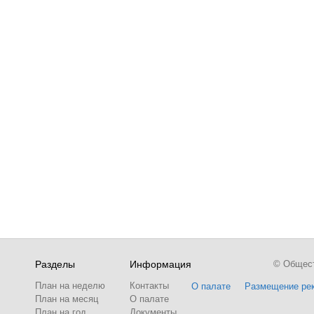
Разделы
Информация
© Обществ
План на неделю
Контакты
О палате
Размещение ре
План на месяц
О палате
План на год
Документы