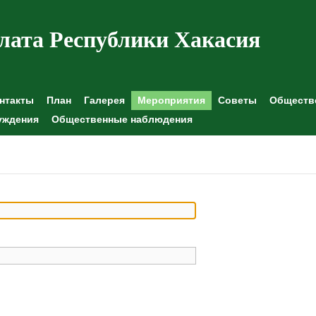
лата Республики Хакасия
нтакты
План
Галерея
Мероприятия
Советы
Обществе
уждения
Общественные наблюдения