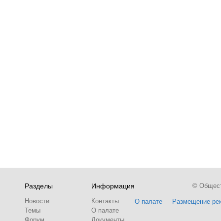
Разделы
Информация
© Обществ
Новости
Контакты
О палате
Размещение ре
Темы
О палате
Форум
Документы