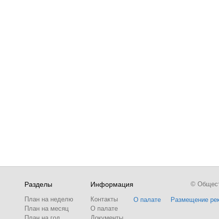
Разделы
Информация
© Обществ
План на неделю
Контакты
О палате
Размещение ре
План на месяц
О палате
План на год
Документы