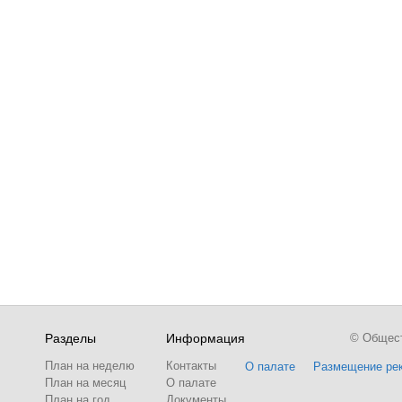
Разделы
Информация
© Обществ
План на неделю
Контакты
О палате
Размещение ре
План на месяц
О палате
План на год
Документы