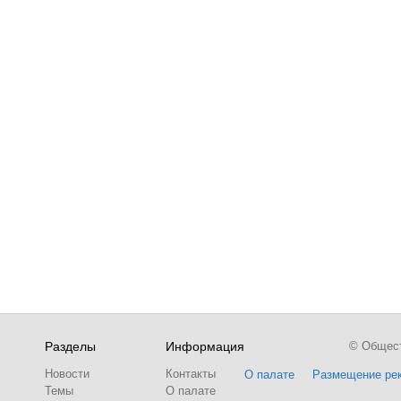
Разделы
Информация
© Обществ
Новости
Контакты
О палате
Размещение ре
Темы
О палате