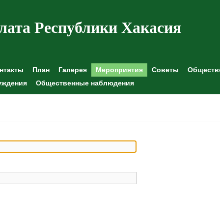
лата Республики Хакасия
нтакты
План
Галерея
Мероприятия
Советы
Обществе
уждения
Общественные наблюдения