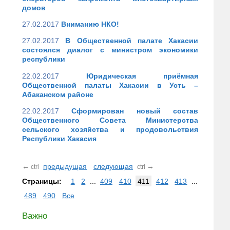
домов
27.02.2017
Вниманию НКО!
27.02.2017
В Общественной палате Хакасии
состоялся диалог с министром экономики
республики
22.02.2017
Юридическая приёмная
Общественной палаты Хакасии в Усть –
Абаканском районе
22.02.2017
Сформирован новый состав
Общественного Совета Министерства
сельского хозяйства и продовольствия
Республики Хакасия
←
предыдущая
следующая
→
ctrl
ctrl
Страницы:
1
2
...
409
410
411
412
413
...
489
490
Все
Важно