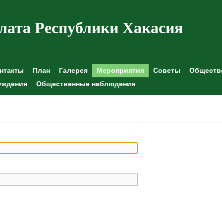
лата Республики Хакасия
нтакты
План
Галерея
Мероприятия
Советы
Обществе
уждения
Общественные наблюдения