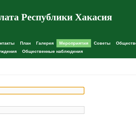
лата Республики Хакасия
нтакты
План
Галерея
Мероприятия
Советы
Обществе
уждения
Общественные наблюдения