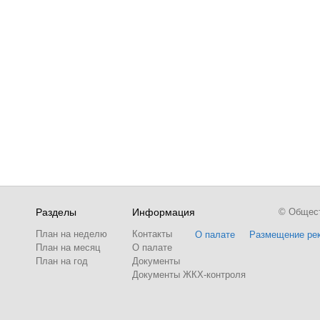
Разделы
Информация
© Обществ
План на неделю
Контакты
О палате
Размещение ре
План на месяц
О палате
План на год
Документы
Документы ЖКХ-контроля