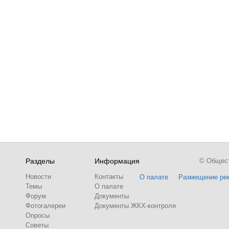
Разделы
Информация
© Обществ
Новости
Контакты
О палате
Размещение ре
Темы
О палате
Форум
Документы
Фотогалереи
Документы ЖКХ-контроля
Опросы
Советы