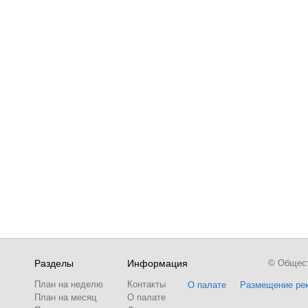
Разделы
Информация
© Обществ
План на неделю
Контакты
О палате
Размещение ре
План на месяц
О палате