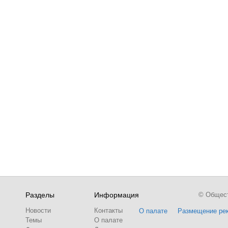
Разделы
Информация
© Обществ
Новости
Контакты
О палате
Размещение ре
Темы
О палате