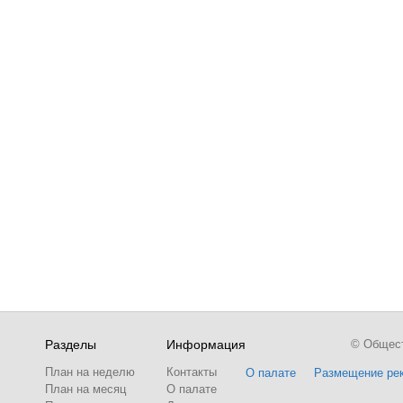
Разделы
Информация
© Обществ
План на неделю
Контакты
О палате
Размещение ре
План на месяц
О палате