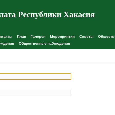
лата Республики Хакасия
нтакты
План
Галерея
Мероприятия
Советы
Обществе
уждения
Общественные наблюдения