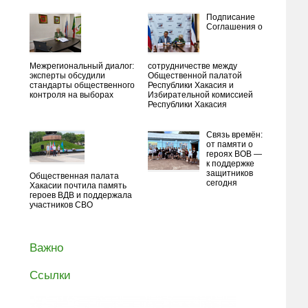
Подписание
Соглашения о
Межрегиональный диалог:
сотрудничестве между
эксперты обсудили
Общественной палатой
стандарты общественного
Республики Хакасия и
контроля на выборах
Избирательной комиссией
Республики Хакасия
Связь времён:
от памяти о
героях ВОВ —
к поддержке
защитников
Общественная палата
сегодня
Хакасии почтила память
героев ВДВ и поддержала
участников СВО
Важно
Ссылки