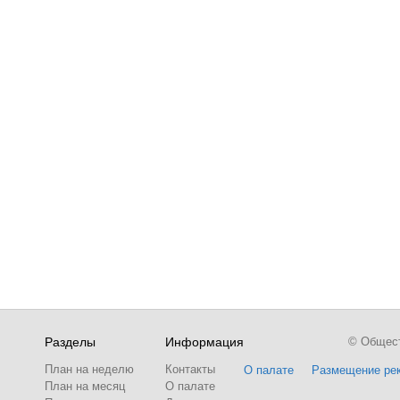
Разделы
Информация
© Обществ
План на неделю
Контакты
О палате
Размещение ре
План на месяц
О палате