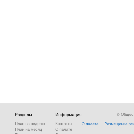
Разделы
Информация
© Обществ
План на неделю
Контакты
О палате
Размещение ре
План на месяц
О палате