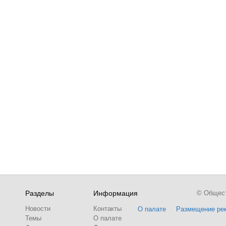
Разделы
Информация
© Обществ
Новости
Контакты
О палате
Размещение ре
Темы
О палате