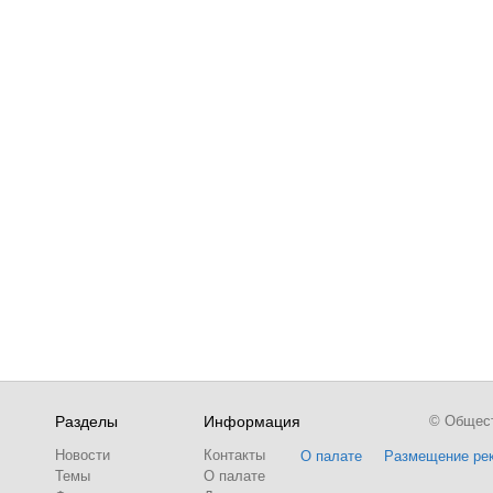
Разделы
Информация
© Обществ
Новости
Контакты
О палате
Размещение ре
Темы
О палате