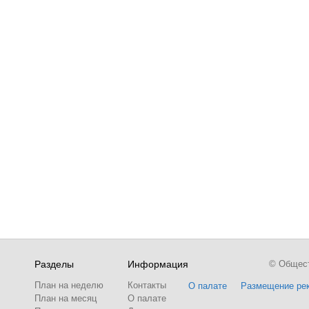
Разделы
Информация
© Обществ
План на неделю
Контакты
О палате
Размещение ре
План на месяц
О палате