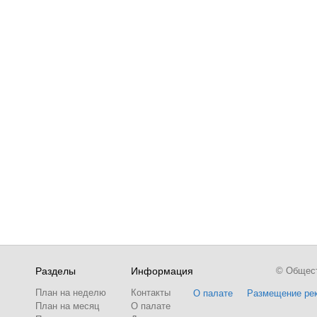
Разделы
Информация
© Обществ
План на неделю
Контакты
О палате
Размещение ре
План на месяц
О палате