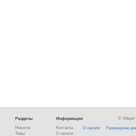
Разделы
Информация
© Обществ
Новости
Контакты
О палате
Размещение ре
Темы
О палате