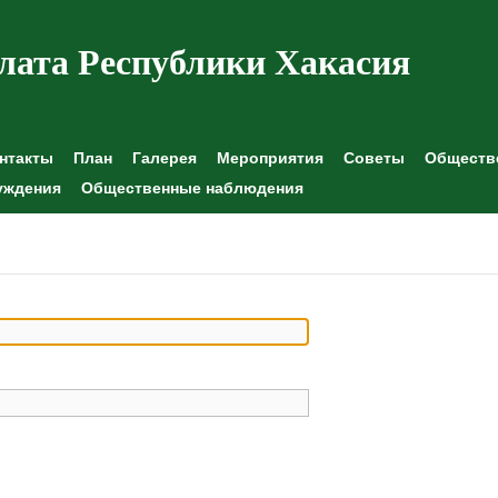
лата Республики Хакасия
нтакты
План
Галерея
Мероприятия
Советы
Обществе
уждения
Общественные наблюдения