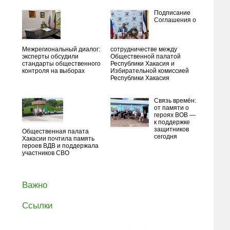
Подписание
Соглашения о
Межрегиональный диалог:
сотрудничестве между
эксперты обсудили
Общественной палатой
стандарты общественного
Республики Хакасия и
контроля на выборах
Избирательной комиссией
Республики Хакасия
Связь времён:
от памяти о
героях ВОВ —
к поддержке
защитников
Общественная палата
сегодня
Хакасии почтила память
героев ВДВ и поддержала
участников СВО
Важно
Ссылки