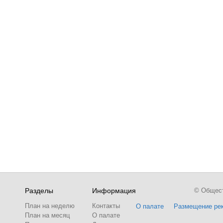
Разделы
Информация
© Обществ
План на неделю
Контакты
О палате
Размещение ре
План на месяц
О палате