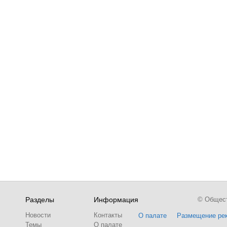
Разделы
Информация
© Обществ
Новости
Контакты
О палате
Размещение ре
Темы
О палате