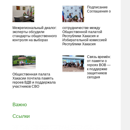
Подписание
Соглашения о
Межрегиональный диалог:
сотрудничестве между
эксперты обсудили
Общественной палатой
стандарты общественного
Республики Хакасия и
контроля на выборах
Избирательной комиссией
Республики Хакасия
Связь времён:
от памяти о
героях ВОВ —
к поддержке
защитников
Общественная палата
сегодня
Хакасии почтила память
героев ВДВ и поддержала
участников СВО
Важно
Ссылки