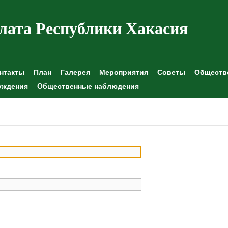
лата Республики Хакасия
нтакты
План
Галерея
Мероприятия
Советы
Обществе
уждения
Общественные наблюдения