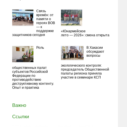
Связь
времён: от
памяти о
героях ВОВ
— к
поддержке
«Юнармейское
защитников сегодня
лето — 2026»: смена открыта
Роль
В Хакасии
обсуждают
вопросы
экологического контроля:
общественных палат
председатель Общественной
субъектов Российской
палаты региона приняла
Федерации по
участие в семинаре КСП
противодействию
деструктивному контенту.
Опыт и практика
Важно
Ссылки