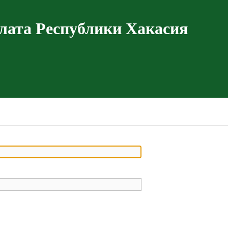
лата Республики Хакасия