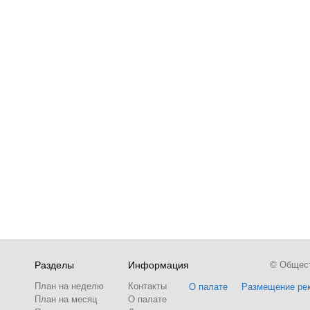
Разделы
Информация
© Обществ
План на неделю
Контакты
О палате
Размещение ре
План на месяц
О палате