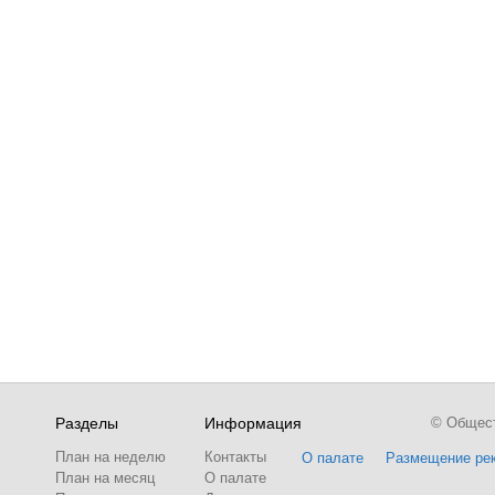
Разделы
Информация
© Обществ
План на неделю
Контакты
О палате
Размещение ре
План на месяц
О палате