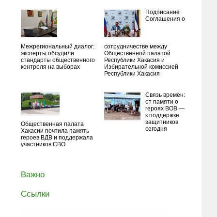
Подписание
Соглашения о
Межрегиональный диалог:
сотрудничестве между
эксперты обсудили
Общественной палатой
стандарты общественного
Республики Хакасия и
контроля на выборах
Избирательной комиссией
Республики Хакасия
Связь времён:
от памяти о
героях ВОВ —
к поддержке
защитников
Общественная палата
сегодня
Хакасии почтила память
героев ВДВ и поддержала
участников СВО
Важно
Ссылки