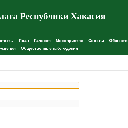
лата Республики Хакасия
нтакты
План
Галерея
Мероприятия
Советы
Обществе
уждения
Общественные наблюдения