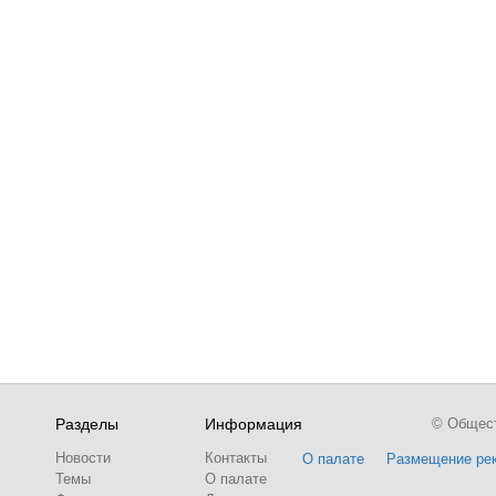
Разделы
Информация
© Обществ
Новости
Контакты
О палате
Размещение ре
Темы
О палате