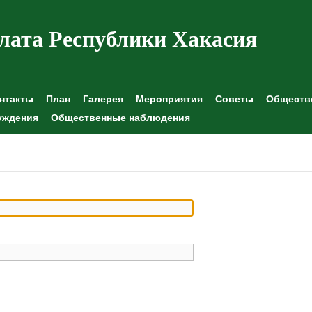
лата Республики Хакасия
нтакты
План
Галерея
Мероприятия
Советы
Обществе
уждения
Общественные наблюдения