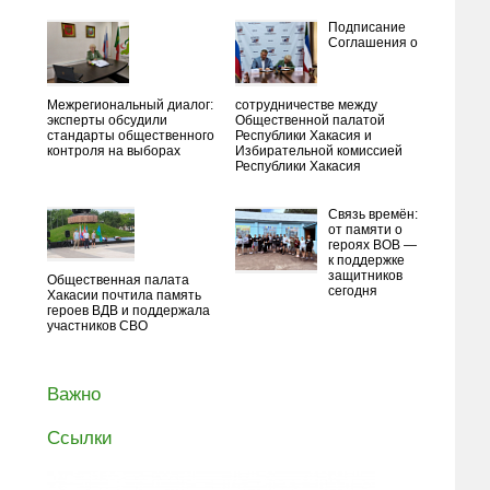
Подписание
Соглашения о
Межрегиональный диалог:
сотрудничестве между
эксперты обсудили
Общественной палатой
стандарты общественного
Республики Хакасия и
контроля на выборах
Избирательной комиссией
Республики Хакасия
Связь времён:
от памяти о
героях ВОВ —
к поддержке
защитников
Общественная палата
сегодня
Хакасии почтила память
героев ВДВ и поддержала
участников СВО
Важно
Ссылки